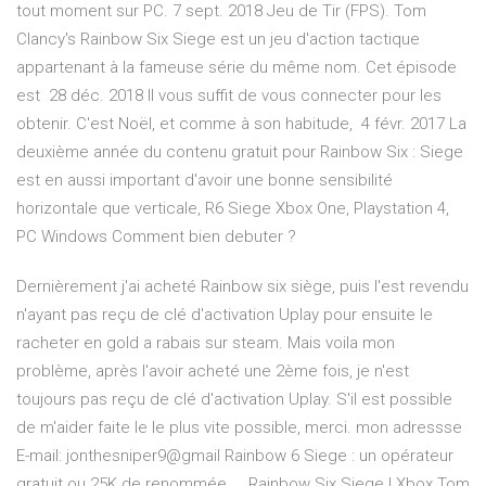
tout moment sur PC. 7 sept. 2018 Jeu de Tir (FPS). Tom
Clancy's Rainbow Six Siege est un jeu d'action tactique
appartenant à la fameuse série du même nom. Cet épisode
est 28 déc. 2018 Il vous suffit de vous connecter pour les
obtenir. C'est Noël, et comme à son habitude, 4 févr. 2017 La
deuxième année du contenu gratuit pour Rainbow Six : Siege
est en aussi important d'avoir une bonne sensibilité
horizontale que verticale, R6 Siege Xbox One, Playstation 4,
PC Windows Comment bien debuter ?
Dernièrement j'ai acheté Rainbow six siège, puis l'est revendu
n'ayant pas reçu de clé d'activation Uplay pour ensuite le
racheter en gold a rabais sur steam. Mais voila mon
problème, après l'avoir acheté une 2ème fois, je n'est
toujours pas reçu de clé d'activation Uplay. S'il est possible
de m'aider faite le le plus vite possible, merci. mon adressse
E-mail: jonthesniper9@gmail Rainbow 6 Siege : un opérateur
gratuit ou 25K de renommée ... Rainbow Six Siege | Xbox Tom